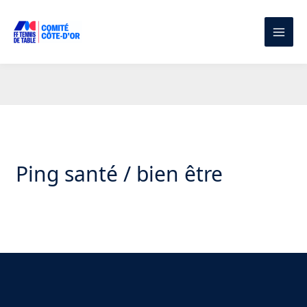
Aller
au
contenu
Ping santé / bien être