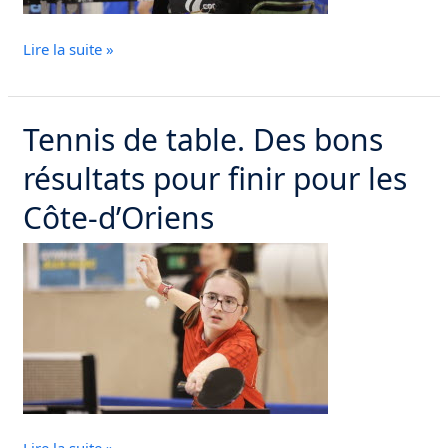
Nevers
Lire la suite »
Tennis de table. Des bons
Tennis
de
résultats pour finir pour les
table.
Des
Côte-d’Oriens
bons
résultats
pour
finir
pour
les
Côte-
d’Oriens