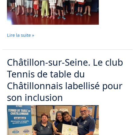
Lire la suite »
Châtillon-sur-Seine. Le club
Châtillon-
sur-
Tennis de table du
Seine.
Le
Châtillonnais labellisé pour
club
son inclusion
Tennis
de
table
du
Châtillonnais