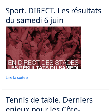
Sport. DIRECT. Les résultats
Sport.
DIRECT.
du samedi 6 juin
Les
résultats
du
samedi
6
juin
Lire la suite »
Tennis de table. Derniers
Tennis
de
enjeux pour les Côte-
table.