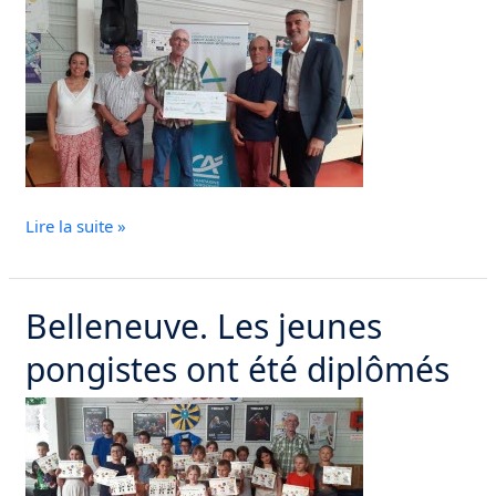
a
été
remis
au
club
pongiste
Lire la suite »
Belleneuve. Les jeunes
Belleneuve.
Les
pongistes ont été diplômés
jeunes
pongistes
ont
été
diplômés