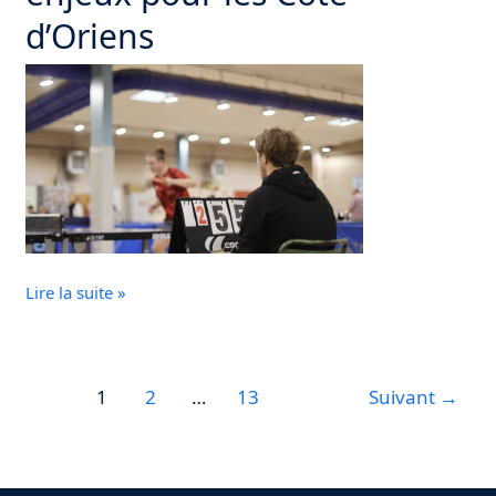
Derniers
d’Oriens
enjeux
pour
les
Côte-
d’Oriens
Lire la suite »
1
2
…
13
Suivant
→