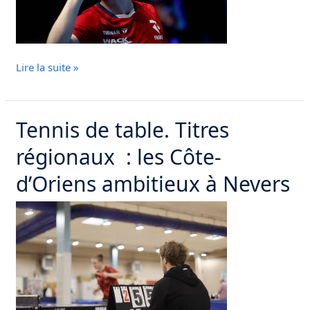
France
face
à
son
Lire la suite »
frère
Tennis de table. Titres
Tennis
de
régionaux : les Côte-
table.
Titres
d’Oriens ambitieux à Nevers
régionaux
:
les
Côte-
d’Oriens
ambitieux
à