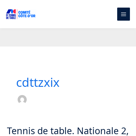
Aller
au
contenu
cdttzxix
Tennis de table. Nationale 2,
Tennis
de