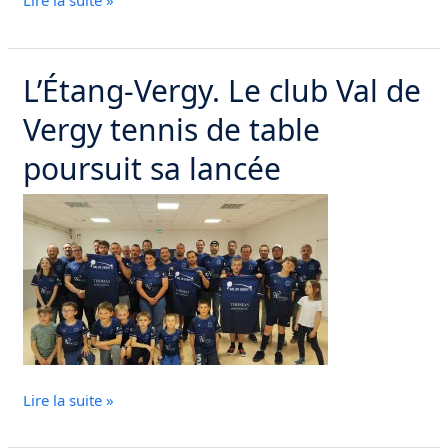
Lire la suite »
L’Étang-Vergy. Le club Val de
L’Étang-
Vergy.
Vergy tennis de table
Le
club
poursuit sa lancée
Val
de
Vergy
tennis
de
table
poursuit
sa
lancée
Lire la suite »