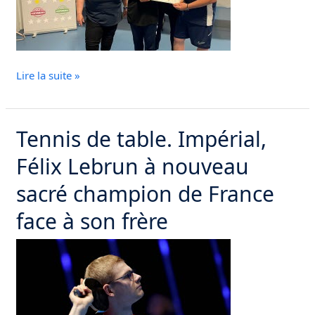
labellisé
pour
son
inclusion
Lire la suite »
Tennis de table. Impérial,
Tennis
de
Félix Lebrun à nouveau
table.
Impérial,
sacré champion de France
Félix
face à son frère
Lebrun
à
nouveau
sacré
champion
de