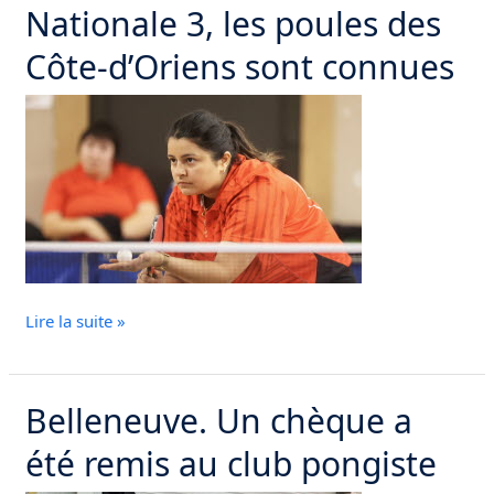
Nationale 3, les poules des
table.
Nationale
Côte-d’Oriens sont connues
2,
Nationale
3,
les
poules
des
Côte-
d’Oriens
sont
Lire la suite »
connues
Belleneuve. Un chèque a
Belleneuve.
Un
été remis au club pongiste
chèque